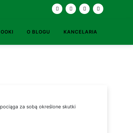
BOOKI
O BLOGU
KANCELARIA
pociąga za sobą określone skutki