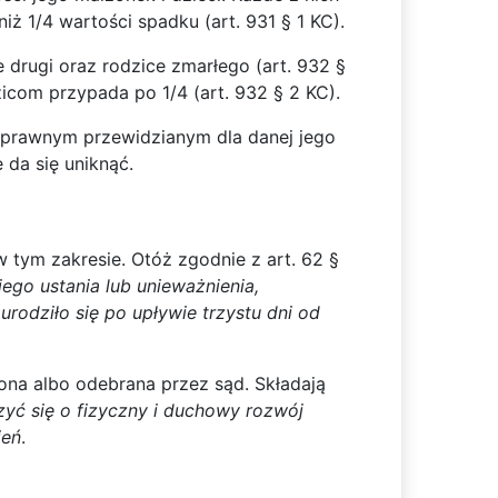
ż 1/4 wartości spadku (art. 931 § 1 KC).
 drugi oraz rodzice zmarłego (art. 932 §
icom przypada po 1/4 (art. 932 § 2 KC).
m prawnym przewidzianym dla danej jego
 da się uniknąć.
tym zakresie. Otóż zgodnie z art. 62 §
jego ustania lub unieważnienia,
rodziło się po upływie trzystu dni od
ona albo odebrana przez sąd. Składają
zyć się o fizyczny i duchowy rozwój
ień
.