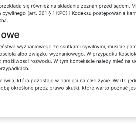
przekłada się również na składanie zeznań przed sądem. M
cywilnego (art. 261 § 1 KPC) i Kodeksu postępowania karne
tna.
iowe
łżeństwa wyznaniowego ze skutkami cywilnymi, musicie pam
ścioła albo związku wyznaniowego. W przypadku Kościoła
rak możliwości rozwodu. W tym kontekście należy mieć na 
przypadkach.
wila, która pozostaje w pamięci na całe życie. Warto jedn
obą określone przez prawo skutki, które warto poznać jes