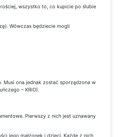
ściej, wszystko to, co kupicie po ślubie
yzę). Wówczas będziecie mogli
m. Musi ona jednak zostać sporządzona w
kuńczego – KRiO).
tamentowe. Pierwszy z nich jest uznawany
ci jego małżonek i dzieci. Każde z nich