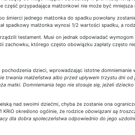
e część przypadająca małżonkowi nie może być mniejsza ni
 po śmierci jednego małżonka do spadku powołany zostanie
ał spadkowy małżonka wynosi 1/2 wartości spadku, a rodz
sporządzili testament. Musi on jednak odpowiadać wymogo
ii zachowku, którego często obowiązku zapłaty często nie
 pochodzenia dzieci, wprowadzając istotne domniemanie w 
asie trwania małżeństwa albo przed upływem trzystu dni od 
matki. Domniemania tego nie stosuje się, jeżeli dziecko u
elską nad swoimi dziećmi, chyba że zostanie ona ogranicz
 1 KRiO określono ogólnie, że rodzice
obowiązani są troszc
racy dla dobra społeczeństwa odpowiednio do jego uzdoln