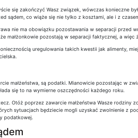
byście się zakończyć Wasz związek, wówczas konieczne b
 sądem, co wiąże się nie tylko z kosztami, ale i z czase
prawa nie ma obowiązku pozostawania w separacji przed 
 że małżonkowie pozostają w separacji faktycznej, a więc 
niecznością uregulowania takich kwestii jak alimenty, mie
cielska.
rcie małżeństwa, są podatki. Mianowicie pozostając w zwi
ada się to na wymierne oszczędności każdego roku.
zecz. Otóż poprzez zawarcie małżeństwa Wasze rodziny z
rych sytuacjach będziecie mogli uzyskać zwolnienie z pod
py podatkowej.
sądem