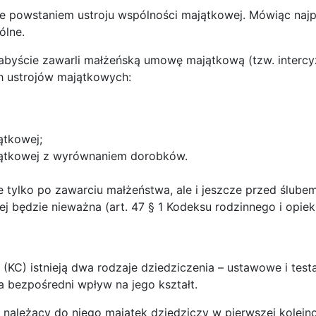
 powstaniem ustroju wspólności majątkowej. Mówiąc najpro
ólne.
, abyście zawarli małżeńską umowę majątkową (tzw. interc
h ustrojów majątkowych:
ątkowej;
ajątkowej z wyrównaniem dorobków.
 tylko po zawarciu małżeństwa, ale i jeszcze przed ślube
ej będzie nieważna (art. 47 § 1 Kodeksu rodzinnego i opie
(KC) istnieją dwa rodzaje dziedziczenia – ustawowe i tes
 bezpośredni wpływ na jego kształt.
należący do niego majątek dziedziczy w pierwszej kolejnoś