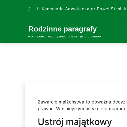
Skip
/
Kancelaria Adwokacka dr Paweł Stasiuk
to
content
Rodzinne paragrafy
– o prawie przez pryzmat rodziny i jej problemów
Zawarcie małżeństwa to poważna decyzja
prawne. W niniejszym artykule postaram 
Ustrój majątkowy