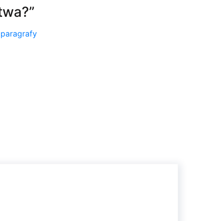
twa?
”
 paragrafy