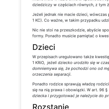
dziedziczy w częściach równych, z tym ż
Jeżeli jednak nie macie dzieci, wówczas
1 KC). Co ważne, w takim przypadku udzi
Nic nie stoi na przeszkodzie, abyście 
formy. Ponadto musicie pamiętać o kwest
Dzieci
W przepisach uregulowano także kwestię
1 KRiO,
jeżeli dziecko urodziło się w cz
domniemywa się, że pochodzi ono od męża 
orzeczenia separacji
.
Ponadto rodzice sprawują władzę rodzici
się na nią prawa i obowiązki. W art. 96 §
dziecka i przygotować je należycie do p
Rozstanie