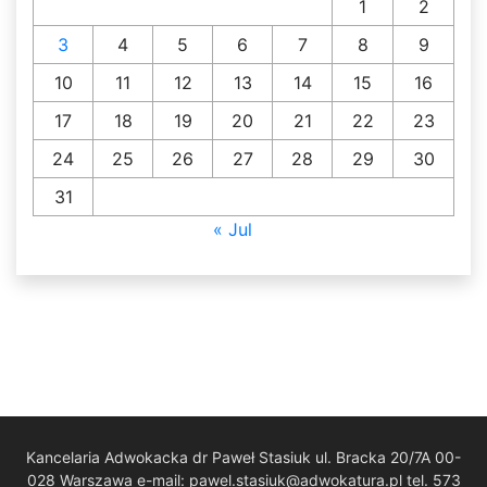
1
2
3
4
5
6
7
8
9
10
11
12
13
14
15
16
17
18
19
20
21
22
23
24
25
26
27
28
29
30
31
« Jul
Kancelaria Adwokacka dr Paweł Stasiuk ul. Bracka 20/7A 00-
028 Warszawa e-mail: pawel.stasiuk@adwokatura.pl tel. 573