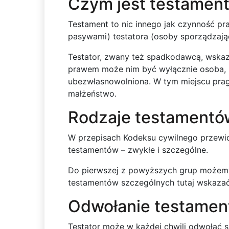
Czym jest testamen
Testament to nic innego jak czynność p
pasywami) testatora (osoby sporządzając
Testator, zwany też spadkodawcą, wskazu
prawem może nim być wyłącznie osoba, kt
ubezwłasnowolniona. W tym miejscu pragn
małżeństwo.
Rodzaje testamentó
W przepisach Kodeksu cywilnego przewi
testamentów – zwykłe i szczególne.
Do pierwszej z powyższych grup możemy za
testamentów szczególnych tutaj wskazać
Odwołanie testamen
Testator może w każdej chwili odwołać s