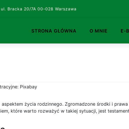
 ul. Bracka 20/7A 00-028 Warszawa
STRONA GŁÓWNA
O MNIE
E-
ym aspektem życia rodzinnego. Zgromadzone środki i praw
m, które warto rozważyć w takiej sytuacji, jest testament. D