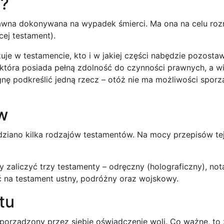
t?
rawna dokonywana na wypadek śmierci. Ma ona na celu roz
ej testament).
je w testamencie, kto i w jakiej części nabędzie pozosta
óra posiada pełną zdolność do czynności prawnych, a więc 
ę podkreślić jedną rzecz – otóż nie ma możliwości sporz
w
dziano kilka rodzajów testamentów. Na mocy przepisów t
liczyć trzy testamenty – odręczny (holograficzny), notari
 na testament ustny, podróżny oraz wojskowy.
tu
porządzony przez siebie oświadczenie woli. Co ważne, to z