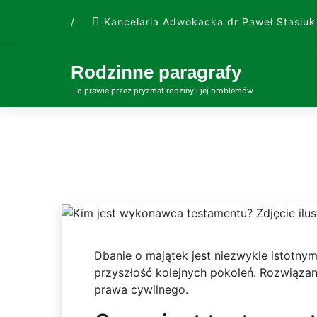
Skip
/
Kancelaria Adwokacka dr Paweł Stasiuk
to
content
Rodzinne paragrafy
– o prawie przez pryzmat rodziny i jej problemów
Dbanie o majątek jest niezwykle istotn
przyszłość kolejnych pokoleń. Rozwiązanie
prawa cywilnego.