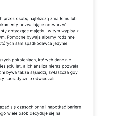
 przez osobę najbliższą zmarłemu lub
dokumenty pozwalające odtworzyć
enty dotyczące majątku, w tym wypisy z
nym. Pomocne bywają albumy rodzinne,
o których sam spadkodawca jedynie
szych pokoleniach, których dane nie
ięciu lat, a ich analiza nieraz pozwala
ocni bywa także sąsiedzi, zwłaszcza gdy
rzy sporadycznie odwiedzali
zać się czasochłonne i napotkać barierę
go wiele osób decyduje się na