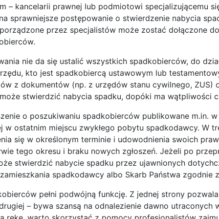
m – kancelarii prawnej lub podmiotowi specjalizującemu się
j na sprawniejsze postępowanie o stwierdzenie nabycia sp
 sporządzone przez specjalistów może zostać dołączone d
kobierców.
ania nie da się ustalić wszystkich spadkobierców, do dzi
rzędu, kto jest spadkobiercą ustawowym lub testamentowym,
w z dokumentów (np. z urzędów stanu cywilnego, ZUS) o
może stwierdzić nabycia spadku, dopóki ma wątpliwości co
szenie o poszukiwaniu spadkobierców publikowane m.in.
j w ostatnim miejscu zwykłego pobytu spadkodawcy. W tr
nia się w określonym terminie i udowodnienia swoich pra
ie tego okresu i braku nowych zgłoszeń. Jeżeli po przepr
może stwierdzić nabycie spadku przez ujawnionych dotychc
a zamieszkania spadkodawcy albo Skarb Państwa zgodnie 
obierców pełni podwójną funkcję. Z jednej strony pozwa
rugiej – bywa szansą na odnalezienie dawno utraconych wię
ą rękę, warto skorzystać z pomocy profesjonalistów zajmu