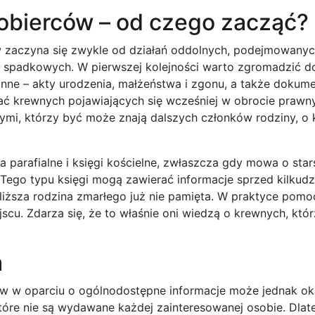
obierców – od czego zacząć?
zaczyna się zwykle od działań oddolnych, podejmowanych
spadkowych. W pierwszej kolejności warto zgromadzić 
inne – akty urodzenia, małżeństwa i zgonu, a także dokum
ać krewnych pojawiających się wcześniej w obrocie praw
nymi, którzy być może znają dalszych członków rodziny, 
 parafialne i księgi kościelne, zwłaszcza gdy mowa o star
ego typu księgi mogą zawierać informacje sprzed kilkudzies
bliższa rodzina zmarłego już nie pamięta. W praktyce pom
scu. Zdarza się, że to właśnie oni wiedzą o krewnych, któ
a
 w oparciu o ogólnodostępne informacje może jednak oka
re nie są wydawane każdej zainteresowanej osobie. Dlate