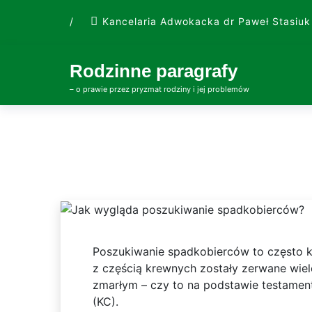
Skip
/
Kancelaria Adwokacka dr Paweł Stasiuk
to
content
Rodzinne paragrafy
– o prawie przez pryzmat rodziny i jej problemów
Poszukiwanie spadkobierców to często k
z częścią krewnych zostały zerwane wiele
zmarłym – czy to na podstawie testamen
(KC).