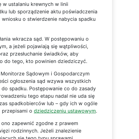
 w ustalaniu krewnych w linii
adku lub sporządzenie aktu poświadczenia
o wniosku o stwierdzenie nabycia spadku
ałania wkracza sąd. W postępowaniu o
 a jeżeli pojawiają się wątpliwości,
raz przesłuchanie świadków, aby
 do tego, kto powinien dziedziczyć.
 w Monitorze Sądowym i Gospodarczym
eści ogłoszenia sąd wzywa wszystkich
w do spadku. Postępowanie co do zasady
owadzeniu tego etapu nadal nie uda się
zas spadkobierców lub – gdy ich w ogóle
z przepisami o
dziedziczeniu ustawowym
.
la ono zapewnić zgodne z prawem
zi rodzinnych. Jeżeli znalezienie
jących się tego typu sprawami.