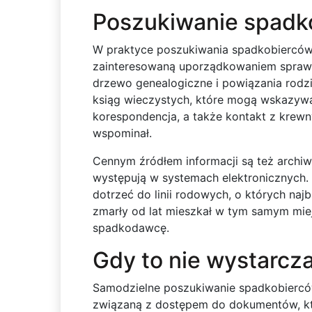
Poszukiwanie spadk
W praktyce poszukiwania spadkobierców 
zainteresowaną uporządkowaniem spraw 
drzewo genealogiczne i powiązania rodz
ksiąg wieczystych, które mogą wskazyw
korespondencja, a także kontakt z krew
wspominał.
Cennym źródłem informacji są też archiwa
występują w systemach elektronicznych. T
dotrzeć do linii rodowych, o których naj
zmarły od lat mieszkał w tym samym miej
spadkodawcę.
Gdy to nie wystarcz
Samodzielne poszukiwanie spadkobierców
związaną z dostępem do dokumentów, któ