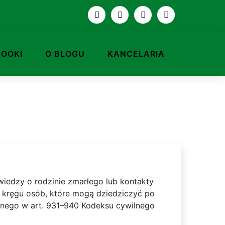
BOOKI
O BLOGU
KANCELARIA
iedzy o rodzinie zmarłego lub kontakty
go kręgu osób, które mogą dziedziczyć po
anego w art. 931–940 Kodeksu cywilnego