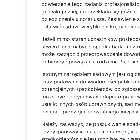
powierzenie tego zadania profesjonalisto
genealogicznej, co przekłada się późnie
dziedziczenia u notariusza. Zestawienie
i ułatwić sądowi weryfikację kręgu spad
Jeżeli mimo starań uczestników postępow
stwierdzenie nabycia spadku bada on z u
może zarządzić przeprowadzenie dowodó
odtworzyć powiązania rodzinne. Sąd nie 
Istotnym narzędziem sądowym jest ogło
oraz podawane do wiadomości publiczne
potencjalnych spadkobierców do zgłosze
może być kontynuowane dopiero po upływ
ustalić innych osób uprawnionych, sąd 
nie ma – przez gminę ostatniego miejsc
Należy zauważyć, że poszukiwanie spadk
rozdysponowanie majątku zmarłego, a z d
spadkobierców nie jest możliwe na własn