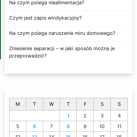
Na czym polega niealimentacja?
Czym jest zapis windykacyjny?
Na czym polega naruszenie miru domowego?
Zniesienie separacji – w jaki sposób można je
przeprowadzić?
M
T
W
T
F
S
S
1
2
3
4
5
6
7
8
9
10
11
12
13
14
15
16
17
18