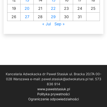
19
20
21
22
23
24
25
26
27
28
29
30
31
« Jul
Sep »
Kancelaria Adwokacka dr Paweł Stasiuk ul. Bracka 20/7A 00-
028 Warszawa e-mail: pawel.stasiuk@adwokatura.pl tel. 573
836 914
www.pawelstasiuk.pl
Polityka prywatności
Ograniczenie odpowiedzialności