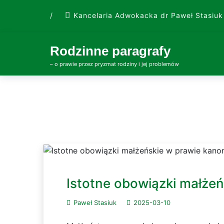
Skip
/
Kancelaria Adwokacka dr Paweł Stasiuk
to
content
Rodzinne paragrafy
– o prawie przez pryzmat rodziny i jej problemów
Istotne obowiązki małże
Paweł Stasiuk
2025-03-10