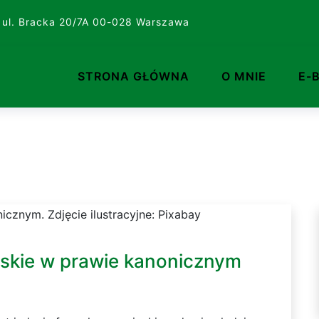
 ul. Bracka 20/7A 00-028 Warszawa
STRONA GŁÓWNA
O MNIE
E-
ńskie w prawie kanonicznym