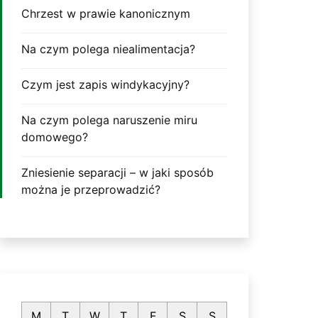
Chrzest w prawie kanonicznym
Na czym polega niealimentacja?
Czym jest zapis windykacyjny?
Na czym polega naruszenie miru
domowego?
Zniesienie separacji – w jaki sposób
można je przeprowadzić?
M
T
W
T
F
S
S