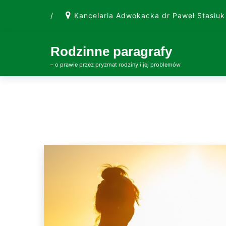
Skip
/
Kancelaria Adwokacka dr Paweł Stasiuk
to
content
Rodzinne paragrafy
– o prawie przez pryzmat rodziny i jej problemów