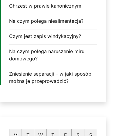
Chrzest w prawie kanonicznym
Na czym polega niealimentacja?
Czym jest zapis windykacyjny?
Na czym polega naruszenie miru
domowego?
Zniesienie separacji – w jaki sposób
można je przeprowadzić?
M
T
W
T
F
S
S