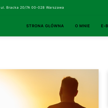
 ul. Bracka 20/7A 00-028 Warszawa
STRONA GŁÓWNA
O MNIE
E-