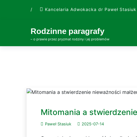
Skip
/
Kancelaria Adwokacka dr Paweł Stasiuk
to
content
Rodzinne paragrafy
– o prawie przez pryzmat rodziny i jej problemów
Mitomania a stwierdzeni
Paweł Stasiuk
2025-07-14