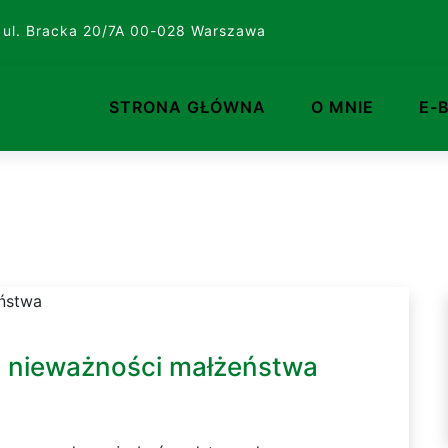
 ul. Bracka 20/7A 00-028 Warszawa
STRONA GŁÓWNA
O MNIE
E-
e nieważności małżeństwa