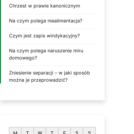
Chrzest w prawie kanonicznym
Na czym polega niealimentacja?
Czym jest zapis windykacyjny?
Na czym polega naruszenie miru
domowego?
Zniesienie separacji – w jaki sposób
można je przeprowadzić?
M
T
W
T
F
S
S