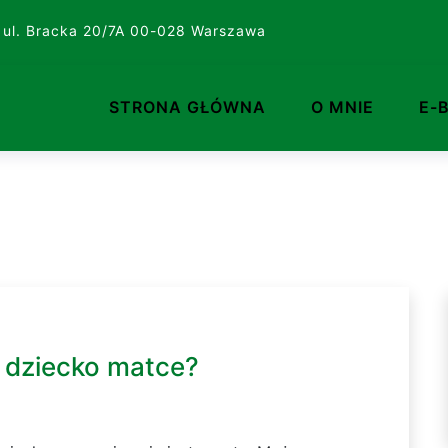
 ul. Bracka 20/7A 00-028 Warszawa
STRONA GŁÓWNA
O MNIE
E-
 dziecko matce?