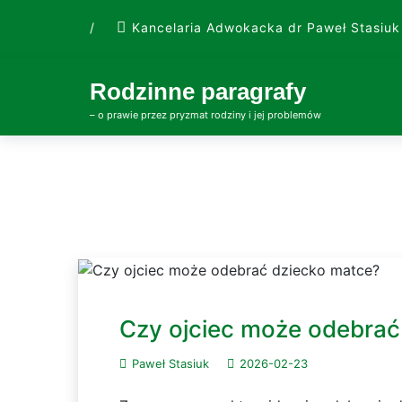
Skip
/
Kancelaria Adwokacka dr Paweł Stasiuk
to
content
Rodzinne paragrafy
– o prawie przez pryzmat rodziny i jej problemów
Czy ojciec może odebrać
Paweł Stasiuk
2026-02-23