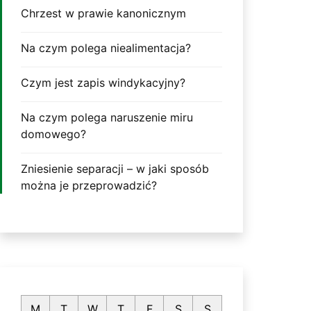
Chrzest w prawie kanonicznym
Na czym polega niealimentacja?
Czym jest zapis windykacyjny?
Na czym polega naruszenie miru
domowego?
Zniesienie separacji – w jaki sposób
można je przeprowadzić?
M
T
W
T
F
S
S