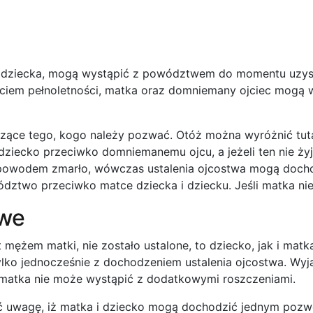
c dziecka, mogą wystąpić z powództwem do momentu uzys
ęciem pełnoletności, matka oraz domniemany ojciec mogą
czące tego, kogo należy pozwać. Otóż można wyróżnić tuta
iecko przeciwko domniemanemu ojcu, a jeżeli ten nie żyje
 powodem zmarło, wówczas ustalenia ojcostwa mogą docho
wo przeciwko matce dziecka i dziecku. Jeśli matka nie ży
owe
t mężem matki, nie zostało ustalone, to dziecko, jak i ma
o jednocześnie z dochodzeniem ustalenia ojcostwa. Wyjątk
 matka nie może wystąpić z dodatkowymi roszczeniami.
 uwagę, iż matka i dziecko mogą dochodzić jednym pozwe