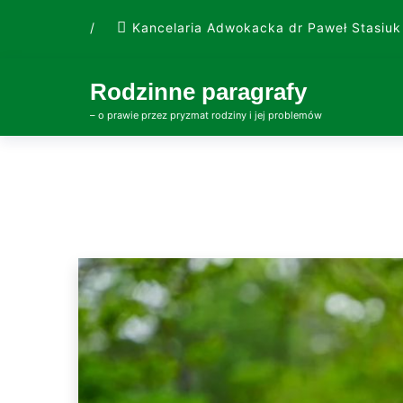
Skip
/
Kancelaria Adwokacka dr Paweł Stasiuk
to
content
Rodzinne paragrafy
– o prawie przez pryzmat rodziny i jej problemów