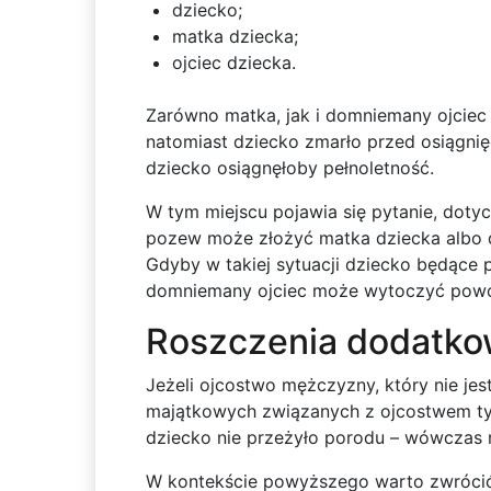
dziecko;
matka dziecka;
ojciec dziecka.
Zarówno matka, jak i domniemany ojcie
natomiast dziecko zmarło przed osiągni
dziecko osiągnęłoby pełnoletność.
W tym miejscu pojawia się pytanie, doty
pozew może złożyć matka dziecka albo dz
Gdyby w takiej sytuacji dziecko będące
domniemany ojciec może wytoczyć powództ
Roszczenia dodatk
Jeżeli ojcostwo mężczyzny, który nie jes
majątkowych związanych z ojcostwem tylk
dziecko nie przeżyło porodu – wówczas
W kontekście powyższego warto zwrócić