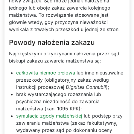
nowy związek. Sąd może jednak nałożyć na
jednego lub oboje zakaz zawarcia kolejnego
małżeństwa. To rozwiązanie stosowane jest
głównie wtedy, gdy przyczyna nieważności
wynikała z trwałych przeszkód u jednej ze stron.
Powody nałożenia zakazu
Najczęstszymi przyczynami nałożenia przez sąd
biskupi zakazu zawarcia małżeństwa są:
całkowita niemoc płciowa
lub inne nieusuwalne
przeszkody (obligatoryjny zakaz według
instrukcji procesowej
Dignitas Connubii
);
brak wystarczającego rozeznania lub
psychiczna niezdolność do zawarcia
małżeństwa (kan. 1095 KPK);
symulacja zgody małżeńskiej
lub podstęp przy
zawieraniu małżeństwa (zakaz fakultatywny,
wydawany przez sąd po dokonaniu oceny