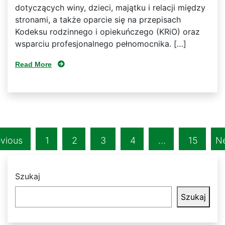
dotyczących winy, dzieci, majątku i relacji między
stronami, a także oparcie się na przepisach
Kodeksu rodzinnego i opiekuńczego (KRiO) oraz
wsparciu profesjonalnego pełnomocnika. […]
Read More
evious
1
2
3
4
…
15
Ne
Szukaj
Szukaj