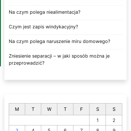
Na czym polega niealimentacja?
Czym jest zapis windykacyjny?
Na czym polega naruszenie miru domowego?
Zniesienie separacji – w jaki sposób można je
przeprowadzić?
M
T
W
T
F
S
S
1
2
3
4
5
6
7
8
9