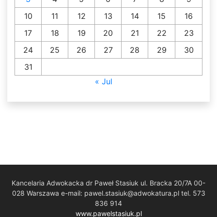
10
11
12
13
14
15
16
17
18
19
20
21
22
23
24
25
26
27
28
29
30
31
« Jul
Kancelaria Adwokacka dr Paweł Stasiuk ul. Bracka 20/7A 00-
028 Warszawa e-mail: pawel.stasiuk@adwokatura.pl tel. 573
836 914
www.pawelstasiuk.pl