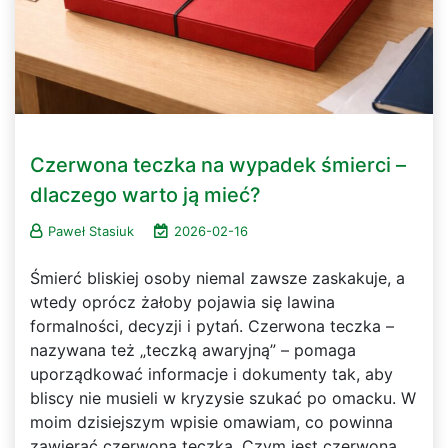
Czerwona teczka na wypadek śmierci –
dlaczego warto ją mieć?
Paweł Stasiuk
2026-02-16
Śmierć bliskiej osoby niemal zawsze zaskakuje, a
wtedy oprócz żałoby pojawia się lawina
formalności, decyzji i pytań. Czerwona teczka –
nazywana też „teczką awaryjną” – pomaga
uporządkować informacje i dokumenty tak, aby
bliscy nie musieli w kryzysie szukać po omacku. W
moim dzisiejszym wpisie omawiam, co powinna
zawierać czerwona teczka. Czym jest czerwona