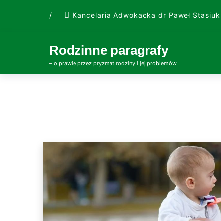
Skip
/
Kancelaria Adwokacka dr Paweł Stasiuk
to
content
Rodzinne paragrafy
– o prawie przez pryzmat rodziny i jej problemów