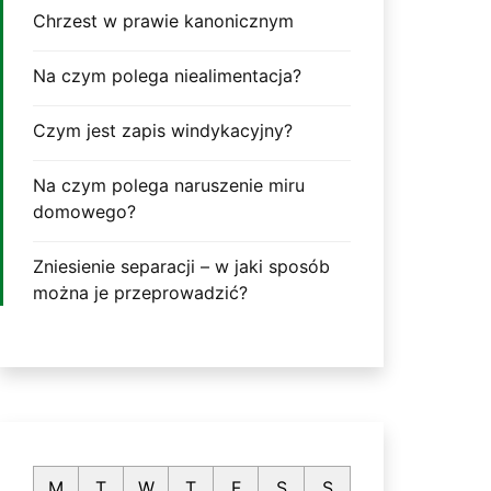
Chrzest w prawie kanonicznym
Na czym polega niealimentacja?
Czym jest zapis windykacyjny?
Na czym polega naruszenie miru
domowego?
Zniesienie separacji – w jaki sposób
można je przeprowadzić?
M
T
W
T
F
S
S