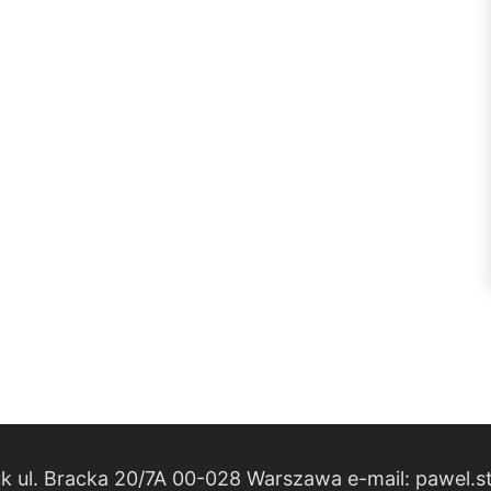
k ul. Bracka 20/7A 00-028 Warszawa e-mail: pawel.s